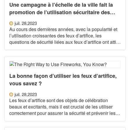
Une campagne à l’échelle de la ville fait la
promotion de l’utilisation sécuritaire des
feux d’artifice et exhorte les citoyens à
juil. 28,2023
célébrer de manière responsable
Au cours des dernières années, avec la popularité et
l’utilisation croissantes des feux d’artifice, les
questions de sécurité liées aux feux d’artifice ont attiré
l’attention du grand public. Afin de sensibiliser le
public à l’utilisation sécuritaire des feux d’artifice et
d’assurer la sécurité des personnes et des biens, o
La bonne façon d’utiliser les feux d’artifice,
vous savez ?
juil. 28,2023
Les feux d’artifice sont des objets de célébration
beaux et excitants, mais il est crucial de les utiliser
correctement pour assurer la sécurité et prévenir les
incendies. Voici quelques méthodes pour bien utiliser
les feux d’artifice : 1. Choisissez un lieu de tir sûr :