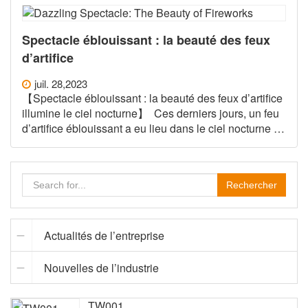
Les feux d’artifice doivent être allumés dans un
endroit
Spectacle éblouissant : la beauté des feux
d’artifice
juil. 28,2023
【Spectacle éblouissant : la beauté des feux d’artifice
illumine le ciel nocturne】 Ces derniers jours, un feu
d’artifice éblouissant a eu lieu dans le ciel nocturne de
la ville, captant l’attention d’innombrables citoyens et
touristes. Ce spectaculaire feu d’artifice a offert une
vue
Rechercher
Actualités de l’entreprise
Nouvelles de l’industrie
TW001